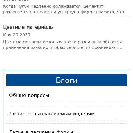
Когда чугун медленно охлаждается, цементит
разлагается на железо и углерод в форме графита, что
называется графитизацией.
Цветные материалы
May 20 2020
Цветные металлы используются в различных областях
применения из-за их особых свойств по сравнению с
ферросплавами, несмотря на их обычно высокую
стоимость. Желаемые механические свойства могут быть
получены в этих сплавах путем наклепа, закалки при
старен
Блоги
Общие вопросы
Литье по выплавляемым моделям
Литье в песчаные формы