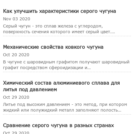
других механических свойств.
Как улучшить характеристики серого чугуна
Nov 03 2020
Серый чугун - это сплав железа с углеродом,
поверхность сечения которого имеет серый цвет.
Благодаря контролю состава и процесса затвердевания
углерод в основном появляется в виде чешуек графита.
Механические свойства ковкого чугуна
Металлографическая структура серого чугуна в основном
состо
Oct 20 2020
В чугуне с шаровидным графитом получают шаровидный
графит посредством сфероидизации и
модифицирования, что эффективно улучшает
механические свойства чугуна, особенно пластичность и
Химический состав алюминиевого сплава для
ударную вязкость, с тем, чтобы получить более высокую
литья под давлением
прочность, чем углер
Oct 29 2020
Литье под высоким давлением - это метод, при котором
жидкий или полужидкий металл заполняют полость
формы для литья под давлением с высокой скоростью
под высоким давлением и быстро затвердевают под
Сравнение серого чугуна в разных странах
давлением для получения отливок.
Oct 29 2020