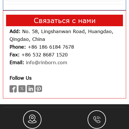
Связаться с нами
Add:
No. 58, Lingshanwan Road, Huangdao,
Qingdao, China
Phone:
+86 186 6184 7678
Fax:
+86 532 8687 1520
Email:
info@rinborn.com
Follow Us





