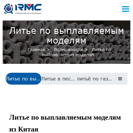

Литье по выплавляемым
моделям
Главная
>
Возможности
>
Литье по
выплавляемым моделям
Литье по выплавляемым моделям
Литье в песчаные формы
литьё по газифицируемым моделям

Литье по выплавляемым моделям
из Китая