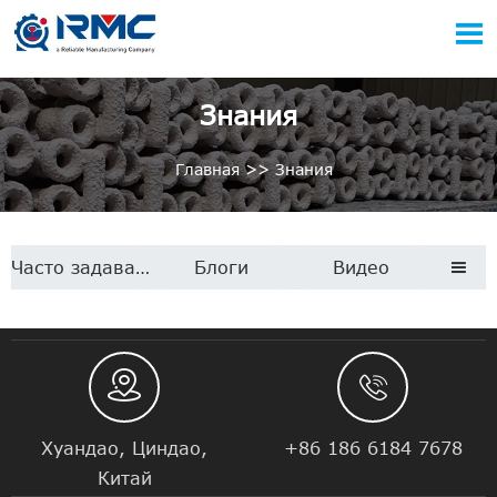

Знания
Главная
>>
Знания
Часто задаваемые вопросы
Блоги
Видео



Хуандао, Циндао,
+86 186 6184 7678
Китай