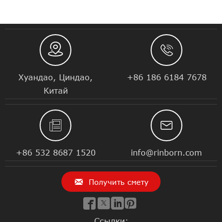


Хуандао, Циндао,
+86 186 6184 7678
Китай


+86 532 8687 1520
info@rinborn.com

Получить смету




Ссылки: