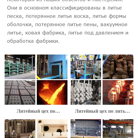
Они в основном классифицированы в литье
песка, потерянное литье воска, литье формы
оболочки, потерянное литье пены, вакуумное
литье, ковая фабрика, литье под давлением и
обработка фабрики.
Литейный цех по
Литейный цех по литью
производству песчаных
по выплавляемым
отливок
моделям