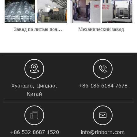
Завод по литью под
Механический завод
давлением


Хуандао, Циндао,
+86 186 6184 7678
Китай


+86 532 8687 1520
info@rinborn.com