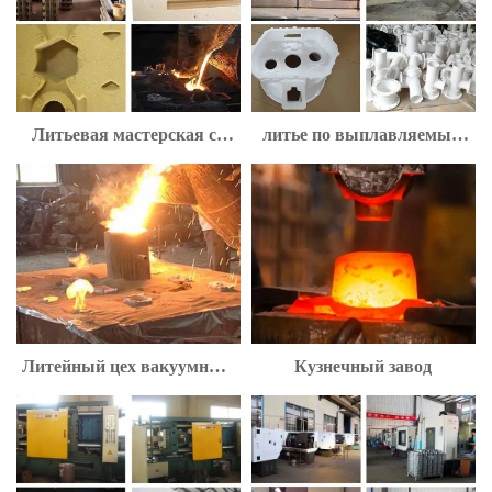
Литьевая мастерская со
литье по выплавляемым
шлаковым формованием
моделям
Литейный цех вакуумного
Кузнечный завод
литья