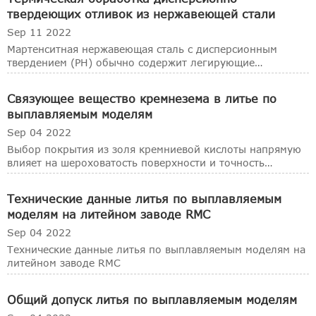
термостойкостью называется жаропрочной сталью.
твердеющих отливок из нержавеющей стали
Sep 11 2022
Мартенситная нержавеющая сталь с дисперсионным
твердением (PH) обычно содержит легирующие
элементы, такие как медь, свинец, молибден и титан,
которые образуют закаленную фазу.
Связующее вещество кремнезема в литье по
выплавляемым моделям
Sep 04 2022
Выбор покрытия из золя кремниевой кислоты напрямую
влияет на шероховатость поверхности и точность
размеров отливок по выплавляемым моделям.
Технические данные литья по выплавляемым
моделям на литейном заводе RMC
Sep 04 2022
Технические данные литья по выплавляемым моделям на
литейном заводе RMC
Общий допуск литья по выплавляемым моделям