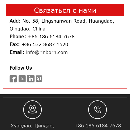
Связаться с нами
Add:
No. 58, Lingshanwan Road, Huangdao,
Qingdao, China
Phone:
+86 186 6184 7678
Fax:
+86 532 8687 1520
Email:
info@rinborn.com
Follow Us






Хуандао, Циндао,
+86 186 6184 7678