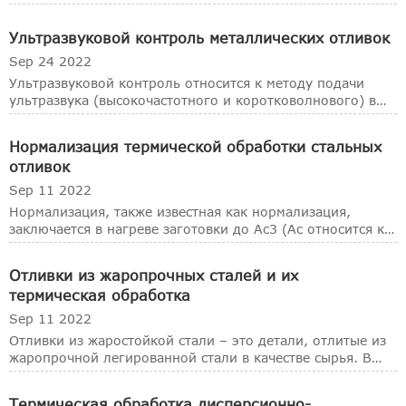
основной принцип заключается в использовании
хорошей проницаемости и капиллярного действия
Ультразвуковой контроль металлических отливок
цветных пенетрантов или флуоресцентных пенетрантов
для сужения заз
Sep 24 2022
Ультразвуковой контроль относится к методу подачи
ультразвука (высокочастотного и коротковолнового) в
отливку с последующим обнаружением внутренних
дефектов отливки по характеристикам его преломления
Нормализация термической обработки стальных
и преобразования формы волны на границе раздела.
отливок
Sep 11 2022
Нормализация, также известная как нормализация,
заключается в нагреве заготовки до Ac3 (Ac относится к
конечной температуре, при которой весь свободный
феррит превращается в аустенит во время нагрева,
Отливки из жаропрочных сталей и их
обычно от 727°C до 912°C) или Acm (Acm представляет
термическая обработка
со
Sep 11 2022
Отливки из жаростойкой стали – это детали, отлитые из
жаропрочной легированной стали в качестве сырья. В
условиях высоких температур сталь с стойкостью к
окислению, достаточной жаропрочностью и хорошей
Термическая обработка дисперсионно-