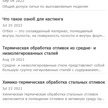
Sep 04 2022
Общий допуск литья по выплавляемым моделям
Что такое озноб для кастинга
Jul 25 2022
Отбел — это охлажденный материал, помещаемый
внутрь полости, на поверхность полости и внутрь формы
для увеличения скорости местного охлаждения отливки.
Термическая обработка отливок из средне- и
низколегированных сталей
Aug 19 2021
Средне- и низколегированные стали представляют собой
большую группу легированных сталей с содержанием
легирующих элементов (в основном химических
элементов, таких как кремний, марганец, хром,
Химико-термическая обработка стальных отливок
молибден, никель, медь и ванадий) менее 8%. Отливки
из средне
Jul 23 2021
Химическая термическая обработка стальных отливок
заключается в помещении отливок в активную среду при
определенной температуре для сохранения тепла, чтобы
один или несколько химических элементов могли