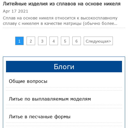
Литейные изделия из сплавов на основе никеля
проникнуть через поверхность.
Apr 17 2021
Сплав на основе никеля относится к высокосплавному
сплаву с никелем в качестве матрицы (обычно более
50%) и медью, молибденом, хромом и другими
элементами в качестве легирующих элементов.
1
2
3
4
5
6
Следующая
>
Блоги
Общие вопросы
Литье по выплавляемым моделям
Литье в песчаные формы