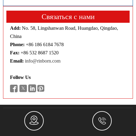
Связаться с нами
Add:
No. 58, Lingshanwan Road, Huangdao, Qingdao,
China
Phone:
+86 186 6184 7678
Fax:
+86 532 8687 1520
Email:
info@rinborn.com
Follow Us





