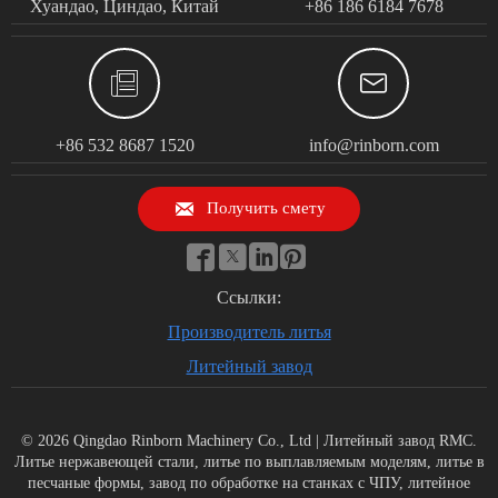
Хуандао, Циндао, Китай
+86 186 6184 7678


+86 532 8687 1520
info@rinborn.com

Получить смету




Ссылки:
Производитель литья
Литейный завод
© 2026 Qingdao Rinborn Machinery Co., Ltd | Литейный завод RMC.
Литье нержавеющей стали, литье по выплавляемым моделям, литье в
песчаные формы, завод по обработке на станках с ЧПУ, литейное