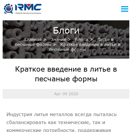

Блоги
Главная
>
Знания
>
Блоги
>
Литье в
песчаные формы
>
Краткое введение в литье в
песчаные формы
Краткое введение в литье в
песчаные формы
Apr 09 2020
Индустрия литья металлов всегда пыталась
сбалансировать как технические, так и
коммерческие потребности, поддерживая