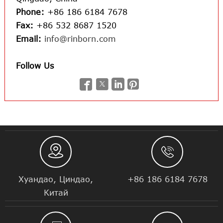
Phone:
+86 186 6184 7678
Fax:
+86 532 8687 1520
Email:
info@rinborn.com
Follow Us






Хуандао, Циндао,
+86 186 6184 7678
Китай