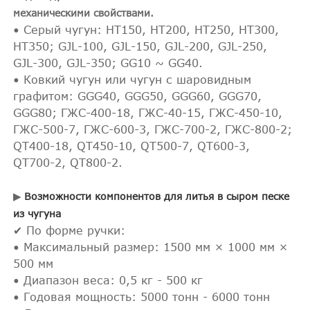
механическими свойствами.
• Серый чугун: HT150, HT200, HT250, HT300,
HT350; GJL-100, GJL-150, GJL-200, GJL-250,
GJL-300, GJL-350; GG10 ~ GG40.
• Ковкий чугун или чугун с шаровидным
графитом: GGG40, GGG50, GGG60, GGG70,
GGG80; ГЖС-400-18, ГЖС-40-15, ГЖС-450-10,
ГЖС-500-7, ГЖС-600-3, ГЖС-700-2, ГЖС-800-2;
QT400-18, QT450-10, QT500-7, QT600-3,
QT700-2, QT800-2.
▶
Возможности компонентов для литья в сыром песке
из чугуна
✔ По форме ручки:
• Максимальный размер: 1500 мм × 1000 мм ×
500 мм
• Диапазон веса: 0,5 кг - 500 кг
• Годовая мощность: 5000 тонн - 6000 тонн