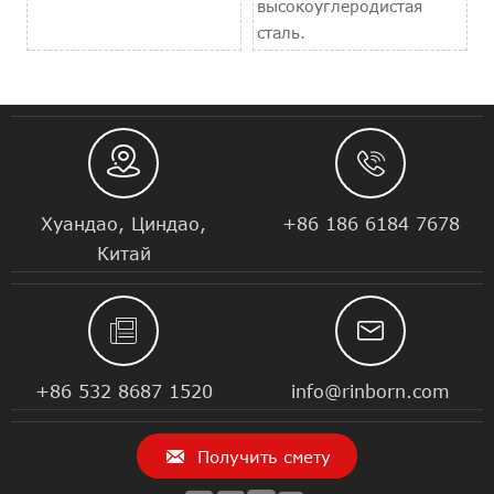
высокоуглеродистая
сталь.


Хуандао, Циндао,
+86 186 6184 7678
Китай


+86 532 8687 1520
info@rinborn.com

Получить смету