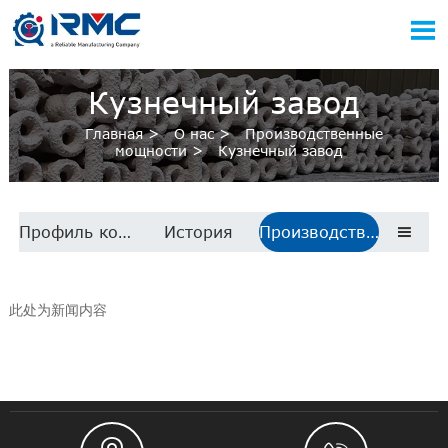

Кузнечный завод
Главная
>
О нас
>
Производственные
мощности
>
Кузнечный завод
Профиль компании
История
Производственные мощности

此处为新闻内容