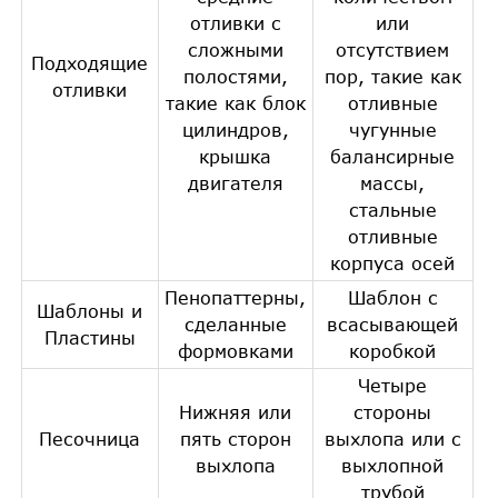
отливки с
или
сложными
отсутствием
Подходящие
полостями,
пор, такие как
отливки
такие как блок
отливные
цилиндров,
чугунные
крышка
балансирные
двигателя
массы,
стальные
отливные
корпуса осей
Пенопаттерны,
Шаблон с
Шаблоны и
сделанные
всасывающей
Пластины
формовками
коробкой
Четыре
Нижняя или
стороны
Песочница
пять сторон
выхлопа или с
выхлопа
выхлопной
трубой