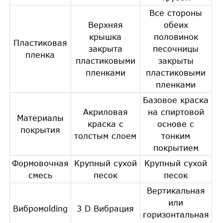
Все стороны
Верхняя
обеих
крышка
половинок
Пластиковая
закрыта
песочницы
пленка
пластиковыми
закрыты
пленками
пластиковыми
пленками
Базовое краска
Акриловая
на спиртовой
Материалы
краска с
основе с
покрытия
толстым слоем
тонким
покрытием
Формовочная
Крупный сухой
Крупный сухой
смесь
песок
песок
Вертикальная
или
Вибромolding
3 D Вибрация
горизонтальная