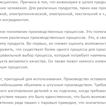
исциплин. Причина в том, что инженерия в целом пред
ния человеком. Для различных продуктов, таких как п
ой, электротехнической, электронной, текстильной и т.д
м ингредиентом.
ное понимание производственных процессов. Это помога
ения различных производственных процессов. Это, в св
ему продукта. Во-первых, он сможет оценить возможнос
ружить, что существует более одного процесса для прои
 правильный выбор процесса, который потребует наимен
укта желаемого качества. Он также может немного измен
ным процессом.
т, пригодный для использования. Производство оставал
 небольшими объемами и штучным производством. Требо
о изготовления деталей и их подгонки, когда требовал
сутствие машин это было единственное, что было возмож
ретению ряда машин с паровым приводом, что значитель