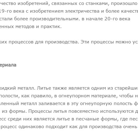
ество изобретений, связанных со станками, произошло
 19-го века с изобретением электричества и более качес
тали более производительными. в начале 20-го века
енных методов и практик.
их процессов для производства. Эти процессы можно у
териала
жидкий металл. Литье также является одним из старейш
полости, как правило, в огнеупорном материале, чтобы 
вленный металл заливается в эту огнеупорную полость ф
я из формы. Процессы литья повсеместно используются 
сс среди них является литье в песчаные формы, где пе
процесс одинаково подходит как для производства очен