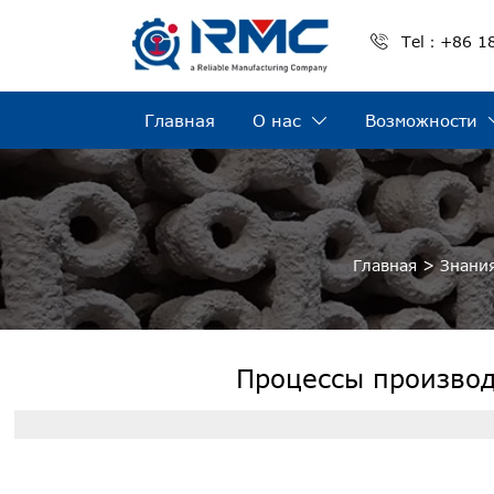

Tel：+86 1
Главная
О нас
Возможности

Главная
>
Знани
Процессы производ