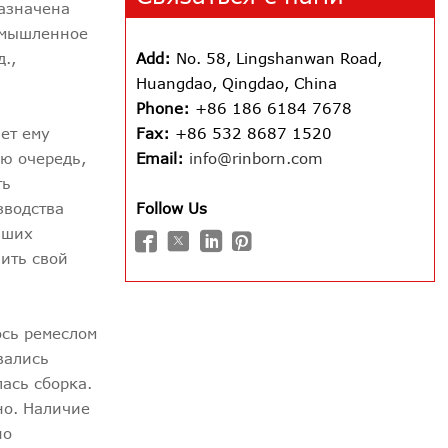
назначена
ромышленное
.,
Add:
No. 58, Lingshanwan Road,
Huangdao, Qingdao, China
Phone:
+86 186 6184 7678
ет ему
Fax:
+86 532 8687 1520
ою очередь,
Email:
info@rinborn.com
ть
зводства
Follow Us
ьших




ить свой
ось ремеслом
вались
ась сборка.
но. Наличие
но