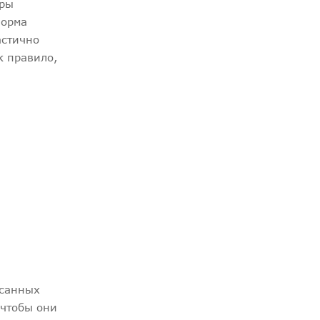
уры
форма
астично
к правило,
исанных
 чтобы они