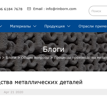

Email：info@rinborn.com
86 6184 7678
Материалы
Продукция
Отрасли приме



Блоги
я
>
Блоги
>
Общие вопросы
>
Процессы производства метал
ства металлических деталей
Apr 21 2020