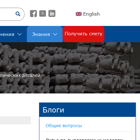




English
Получить смету
нения
Знания


лических деталей
Блоги
Общие вопросы