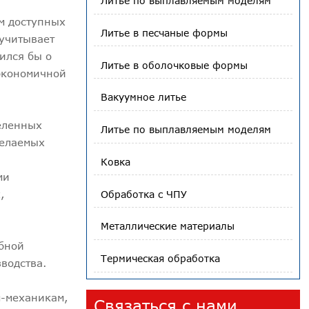
Литье по выплавляемым моделям
м доступных
Литье в песчаные формы
 учитывает
ился бы о
Литье в оболочковые формы
 экономичной
Вакуумное литье
деленных
Литье по выплавляемым моделям
желаемых
Ковка
ми
,
Обработка с ЧПУ
Металлические материалы
обной
Термическая обработка
водства.
м-механикам,
Связаться с нами