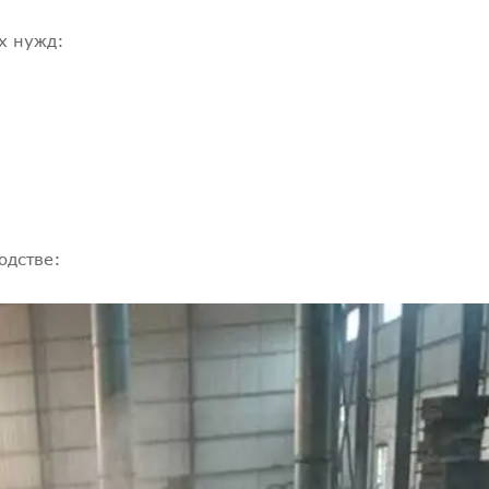
х нужд:
одстве: