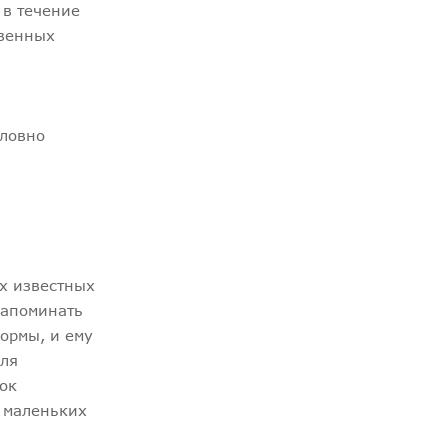
 в течение
твенных
словно
их известных
напоминать
ормы, и ему
для
сок
ь маленьких