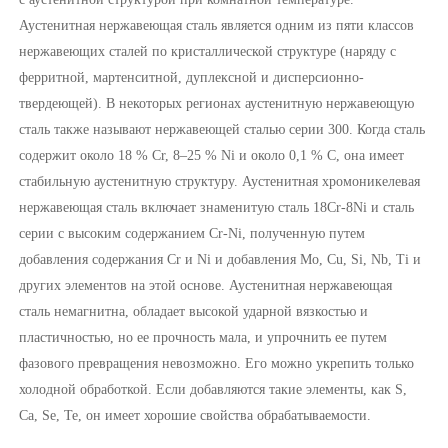
Аустенитная нержавеющая сталь является одним из пяти классов
нержавеющих сталей по кристаллической структуре (наряду с
ферритной, мартенситной, дуплексной и дисперсионно-
твердеющей). В некоторых регионах аустенитную нержавеющую
сталь также называют нержавеющей сталью серии 300. Когда сталь
содержит около 18 % Cr, 8–25 % Ni и около 0,1 % C, она имеет
стабильную аустенитную структуру. Аустенитная хромоникелевая
нержавеющая сталь включает знаменитую сталь 18Cr-8Ni и сталь
серии с высоким содержанием Cr-Ni, полученную путем
добавления содержания Cr и Ni и добавления Mo, Cu, Si, Nb, Ti и
других элементов на этой основе. Аустенитная нержавеющая
сталь немагнитна, обладает высокой ударной вязкостью и
пластичностью, но ее прочность мала, и упрочнить ее путем
фазового превращения невозможно. Его можно укрепить только
холодной обработкой. Если добавляются такие элементы, как S,
Ca, Se, Te, он имеет хорошие свойства обрабатываемости.