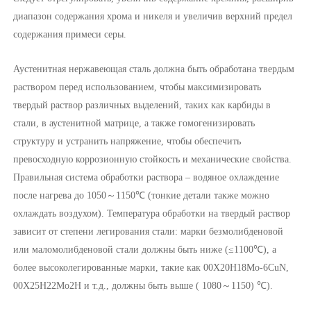
диапазон содержания хрома и никеля и увеличив верхний предел
содержания примеси серы.
Аустенитная нержавеющая сталь должна быть обработана твердым
раствором перед использованием, чтобы максимизировать
твердый раствор различных выделений, таких как карбиды в
стали, в аустенитной матрице, а также гомогенизировать
структуру и устранить напряжение, чтобы обеспечить
превосходную коррозионную стойкость и механические свойства.
Правильная система обработки раствора – водяное охлаждение
после нагрева до 1050～1150℃ (тонкие детали также можно
охлаждать воздухом). Температура обработки на твердый раствор
зависит от степени легирования стали: марки безмолибденовой
или маломолибденовой стали должны быть ниже (≤1100℃), а
более высоколегированные марки, такие как 00Х20Н18Мо-6CuN,
00Х25Н22Мо2Н и т.д., должны быть выше ( 1080～1150) ℃).