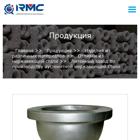

Продукция
Главная
>>
Продукция
>>
Изделия из
различных материалов
>>
Отливки из
нержавеющей стали
>>
Литейный завод по
производству аустенитной нержавеющей стали