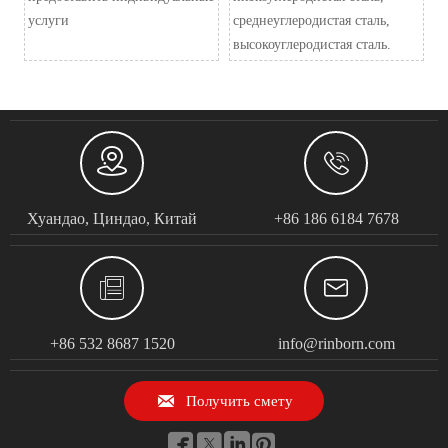
услуги
среднеуглеродистая сталь,
высокоуглеродистая сталь.


Хуандао, Циндао, Китай
+86 186 6184 7678


+86 532 8687 1520
info@rinborn.com

Получить смету



