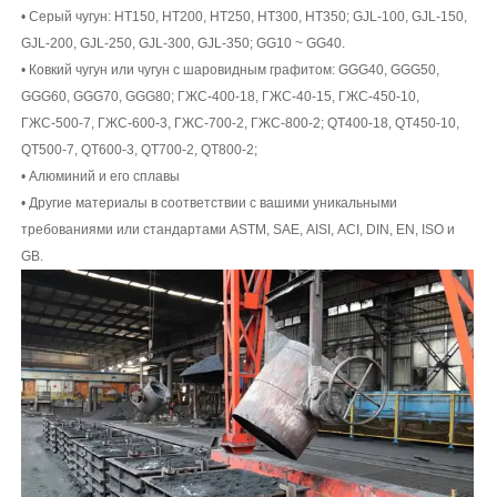
• Серый чугун: HT150, HT200, HT250, HT300, HT350; GJL-100, GJL-150,
GJL-200, GJL-250, GJL-300, GJL-350; GG10 ~ GG40.
• Ковкий чугун или чугун с шаровидным графитом: GGG40, GGG50,
GGG60, GGG70, GGG80; ГЖС-400-18, ГЖС-40-15, ГЖС-450-10,
ГЖС-500-7, ГЖС-600-3, ГЖС-700-2, ГЖС-800-2; QT400-18, QT450-10,
QT500-7, QT600-3, QT700-2, QT800-2;
• Алюминий и его сплавы
• Другие материалы в соответствии с вашими уникальными
требованиями или стандартами ASTM, SAE, AISI, ACI, DIN, EN, ISO и
GB.