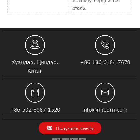
высокоуглеродистая
сталь.


Хуандао, Циндао,
+86 186 6184 7678
Китай


+86 532 8687 1520
info@rinborn.com

Получить смету