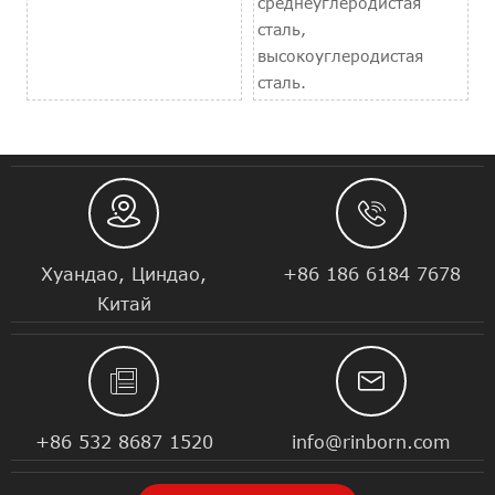
среднеуглеродистая
сталь,
высокоуглеродистая
сталь.


Хуандао, Циндао,
+86 186 6184 7678
Китай


+86 532 8687 1520
info@rinborn.com