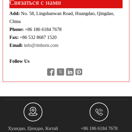
Связаться с нами
Add:
No. 58, Lingshanwan Road, Huangdao, Qingdao,
China
Phone:
+86 186 6184 7678
Fax:
+86 532 8687 1520
Email:
info@rinborn.com
Follow Us






Хуандао, Циндао, Китай
+86 186 6184 7678