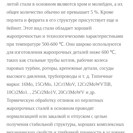
литой стали в основном являются хром и молибден, а их
общее количество обычно не превышает 5 %. Кроме
перлита и феррита в его структуре присутствует еще и
бейнит. Этот вид стали обладает хорошей
жаропрочностью и технологическими характеристиками
при температуре 500-600 ℃. Они широко используются
для изготовления жаропрочных деталей ниже 600 ℃,
таких как стальные трубы котлов, рабочие колеса
паровых турбин, роторы, крепежные детали, сосуды
высокого давления, трубопроводы и т. д. Типичные
марки: 16Mo, 15CrMo, 12Cr1MoV, 12Cr2MoWVTiB,
10Cr2Mo1. , 25Cr2Mo1V, 20Cr3MoWV и др.
Термическую обработку отливок из перлитных
жаропрочных сталей в основном проводят
нормализацией или закалкой и отпуском с целью
получения стабильной структуры, хороших комплексных
механических свойств и требуемой прочности в условиях