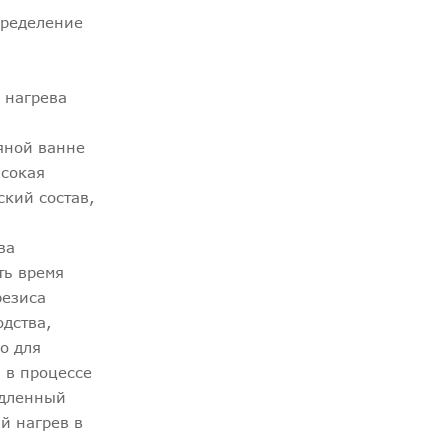
пределение
 нагрева
ляной ванне
ысокая
ский состав,
ва
ть время
резиса
дства,
о для
 в процессе
едленный
й нагрев в