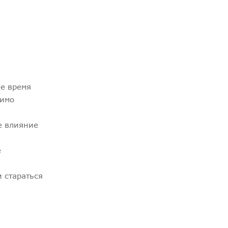
ке время
димо
е влияние
е
и стараться