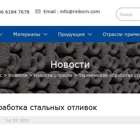

Email：info@rinborn.com
86 6184 7678
Материалы
Продукция
Отрасли приме



Новости
с
>
Новости
>
Новости отрасли
>
Термическая обработка ст
работка стальных отливок
Jul 22 2021