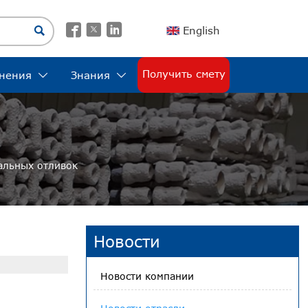




English
Получить смету
нения
Знания


альных отливок
Новости
Новости компании