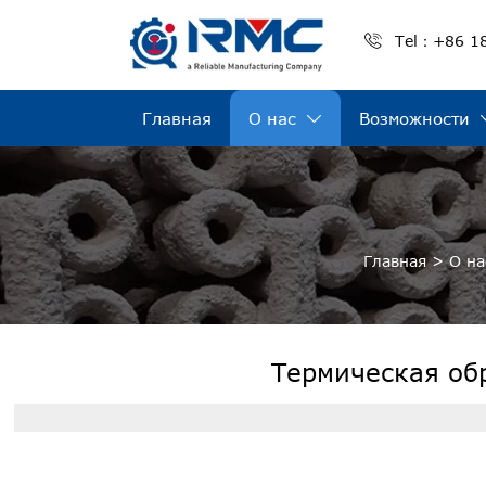

Tel：+86 1
Главная
О нас
Возможности

Главная
>
О на
Термическая об