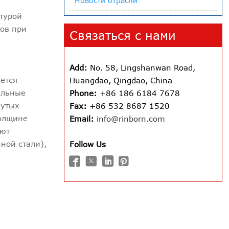
Новости отрасли
ктурой
сов при
Связаться с нами
Add:
No. 58, Lingshanwan Road,
ается
Huangdao, Qingdao, China
альные
Phone:
+86 186 6184 7678
нутых
Fax:
+86 532 8687 1520
толщине
Email:
info@rinborn.com
ают
ной стали),
Follow Us



