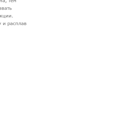
на, тем
звать
кции.
у и расплав