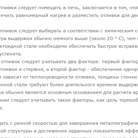
тливки следует помещать в печь, заключается в том, чт
печить равномерный нагрев и разместить отливки для д
тливок следует выбирать в соответствии с химическим с
ура выдержки обычно немного выше (около 20 ° C), чем 
тектоидной стали необходимо обеспечить быстрое встраи
устенита.
отливок следует учитывать два фактора: первый фактор
тливки и стержня, а второй фактор - обеспечение одно
м зависит от теплопроводности отливки, толщины стенки
анной стали требуют более длительного времени выдерж
вки обычно является основным основанием для расчета в
нии следует учитывать такие факторы, как цель термооб
в.
ать с разной скоростью для завершения металлографич
ой структуры и достижения заданных показателей эффе