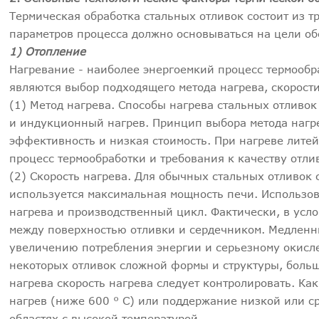
Термическая обработка стальных отливок состоит из т
параметров процесса должно основываться на цели об
1) Отопление
Нагревание - наиболее энергоемкий процесс термооб
являются выбор подходящего метода нагрева, скорости
(1) Метод нагрева. Способы нагрева стальных отливок
и индукционный нагрев. Принцип выбора метода нагре
эффективность и низкая стоимость. При нагреве лите
процесс термообработки и требования к качеству отли
(2) Скорость нагрева. Для обычных стальных отливок 
используется максимальная мощность печи. Использов
нагрева и производственный цикл. Фактически, в усло
между поверхностью отливки и сердечником. Медленн
увеличению потребления энергии и серьезному окисл
некоторых отливок сложной формы и структуры, боль
нагрева скорость нагрева следует контролировать. К
нагрев (ниже 600 ° C) или поддержание низкой или с
областях с высокой температурой.