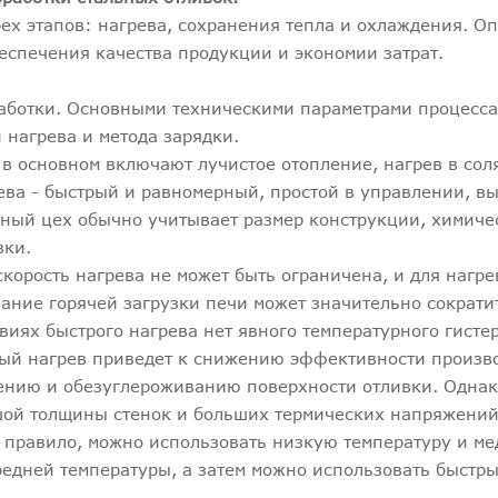
рех этапов: нагрева, сохранения тепла и охлаждения. О
еспечения качества продукции и экономии затрат.
работки. Основными техническими параметрами процесса
 нагрева и метода зарядки.
 в основном включают лучистое отопление, нагрев в со
ва - быстрый и равномерный, простой в управлении, в
йный цех обычно учитывает размер конструкции, химиче
вки.
скорость нагрева не может быть ограничена, и для нагре
ание горячей загрузки печи может значительно сократи
виях быстрого нагрева нет явного температурного гисте
ый нагрев приведет к снижению эффективности произво
ению и обезуглероживанию поверхности отливки. Однак
шой толщины стенок и больших термических напряжений
ак правило, можно использовать низкую температуру и м
редней температуры, а затем можно использовать быстры