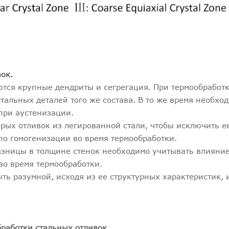
ок.
ются крупные дендриты и сегрегация. При термообработ
тальных деталей того же состава. В то же время необхо
при аустенизации.
орых отливок из легированной стали, чтобы исключить е
по гомогенизации во время термообработки.
азницы в толщине стенок необходимо учитывать влияни
во время термообработки.
ть разумной, исходя из ее структурных характеристик, 
работки стальных отливок.