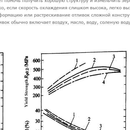
т помочь получить хорошую структуру и измельчить зер
о, если скорость охлаждения слишком высока, легко вы
еформацию или растрескивание отливок сложной констру
вок обычно включает воздух, масло, воду, соленую вод