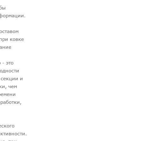
обы
еформации.
оставом
при ковке
вание
 - это
родности
 секции и
ки, чем
ремени
работки,
еского
ктивности.