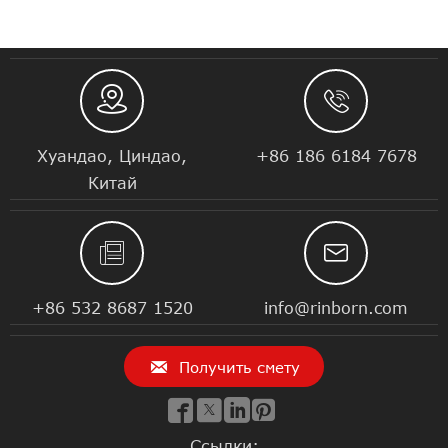


Хуандао, Циндао,
+86 186 6184 7678
Китай


+86 532 8687 1520
info@rinborn.com

Получить смету




Ссылки: