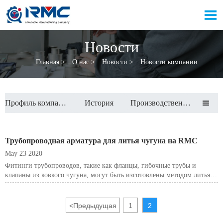

Новости
Главная
>
О нас
>
Новости
>
Новости компании
Профиль компании
История
Производственные мощности

Трубопроводная арматура для литья чугуна на RMC
May 23 2020
Фитинги трубопроводов, такие как фланцы, гибочные трубы и
клапаны из ковкого чугуна, могут быть изготовлены методом литья
по выплавляемой пене в RMC.
<
Предыдущая
1
2