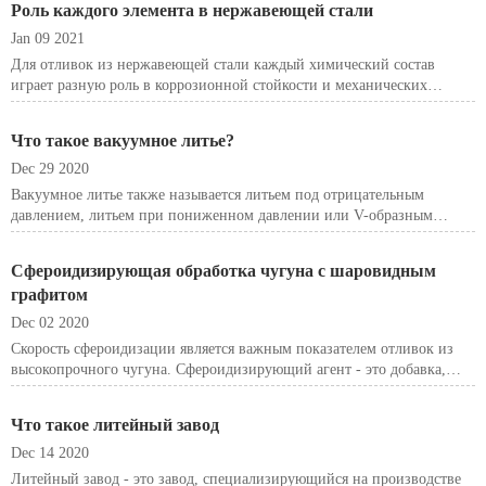
Роль каждого элемента в нержавеющей стали
Jan 09 2021
Для отливок из нержавеющей стали каждый химический состав
играет разную роль в коррозионной стойкости и механических
свойствах. Здесь, в этой статье, мы пытаемся представить роль
каждого общего элемента в нержавеющей стали.
Что такое вакуумное литье?
Dec 29 2020
Вакуумное литье также называется литьем под отрицательным
давлением, литьем при пониженном давлении или V-образным
литьем.
Сфероидизирующая обработка чугуна с шаровидным
графитом
Dec 02 2020
Скорость сфероидизации является важным показателем отливок из
высокопрочного чугуна. Сфероидизирующий агент - это добавка,
добавляемая к жидкому чугуну для того, чтобы кристалл графита в
чугуне с шаровидным графитом стал сферическим.
Что такое литейный завод
Dec 14 2020
Литейный завод - это завод, специализирующийся на производстве