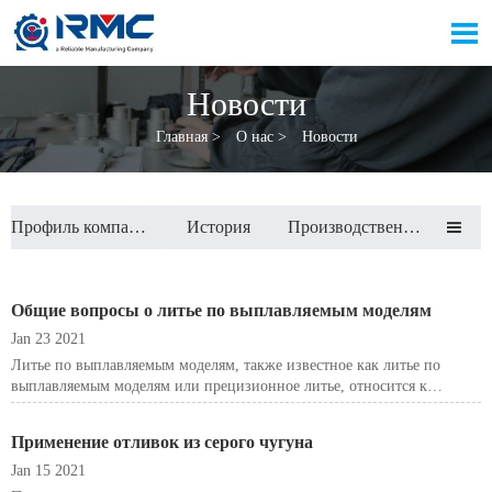

Новости
Главная
>
О нас
>
Новости
Профиль компании
История
Производственные мощности

Общие вопросы о литье по выплавляемым моделям
Jan 23 2021
Литье по выплавляемым моделям, также известное как литье по
выплавляемым моделям или прецизионное литье, относится к
формированию керамики вокруг восковых моделей для создания
много- или одночастной формы для приема расплавленного металла.
Применение отливок из серого чугуна
Jan 15 2021