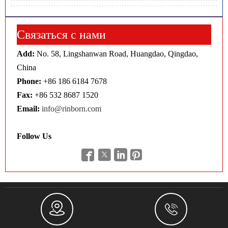
Связаться с нами
Add:
No. 58, Lingshanwan Road, Huangdao, Qingdao,
China
Phone:
+86 186 6184 7678
Fax:
+86 532 8687 1520
Email:
info@rinborn.com
Follow Us





