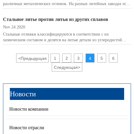
различных металлических отливок. На разных литейных заводах есть
свои процессы литья. Однако базовый функциональный состав
литейного цеха должен быть примерно одинаковым.
Стальное литье против литья из других сплавов
Nov 24 2020
Стальные отливки классифицируются в соответствии с их
химическим составом и делятся на литые детали из углеродистой
стали и литые детали из легированной стали.
<
Предыдущая
1
2
3
4
5
6
Следующая
>
Новости
Новости компании
Новости отрасли