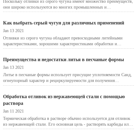
Поскольку отливки из серого чугуна имеют множество преимуществ,
они широко используются во многих промышленных и
механических областях. В этой статье мы привели примеры условий
работы и использования различных марок серого чугуна.
Как выбрать серый чугун для различных применений
Jan 13 2021
Отливки из серого чугуна обладают превосходными литейными
характеристиками, хорошими характеристиками обработки и
относительно простыми методами литья, поэтому они широко
используются в различных областях промышленного оборудования.
Преимущества и недостатки литья в песчаные формы
Jan 13 2021
Литье в песчаные формы использует присущие уплотняемости Санд,
огнеупорный характер и рециркулируемости для получения
относительно недорогих форм. Литье в песчаные формы требует
относительно небольших вложений и позволяет быстро создавать
Обработка отливок из нержавеющей стали с помощью
инструменты и за
раствора
Jan 11 2021
Термическая обработка в растворе обычно используется для отливок
из нержавеющей стали. Его основная цель - растворять карбиды или
другие осажденные фазы в нержавеющей стали в твердом растворе,
чтобы получить пересыщенную однофазную структуру.