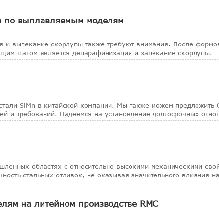
е по выплавляемым моделям
я и выпекание скорлупы также требуют внимания. После формо
ющим шагом является депарафинизация и запекание скорлупы.
 стали SiMn в китайской компании. Мы также можем предложить 
ей и требований. Надеемся на установление долгосрочных отно
шленных областях с относительно высокими механическими свой
чность стальных отливок, не оказывая значительного влияния н
елям на литейном производстве RMC