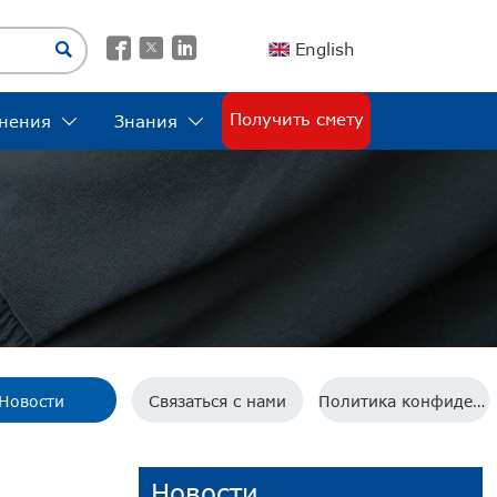




English
Получить смету
нения
Знания


Новости
Связаться с нами
Политика конфиденциальности
Новости