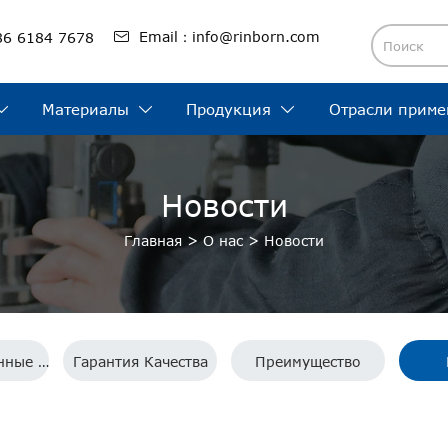

Email：info@rinborn.com
86 6184 7678
Материалы
Продукция
Отрасли приме



Новости
Главная
>
О нас
>
Новости
Производственные мощности
Гарантия Качества
Преимущество