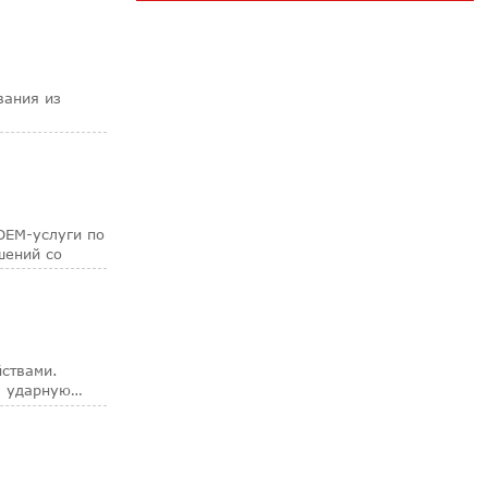
вания из
OEM-услуги по
шений со
ствами.
а ударную