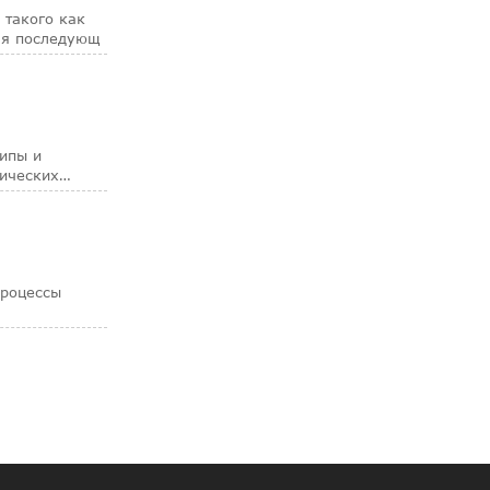
 такого как
ля последующ
ипы и
лических
процессы