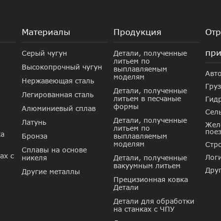
Материалы
Продукция
Отр
при
Серый чугун
Детали, полученные
литьем по
Высокопрочный чугун
выплавляемым
Авт
моделям
Нержавеющая сталь
Гру
Детали, полученные
Легированная сталь
литьем в песчаные
Гид
формы
Алюминиевый сплав
Сель
Детали, полученные
Латунь
Жел
литьем по
пое
ка
Бронза
выплавляемым
моделям
Стр
Сплавы на основе
ах с
Лог
никеля
Детали, полученные
вакуумным литьем
Дру
Другие металлы
Прецизионная ковка
Детали
Детали для обработки
на станках с ЧПУ