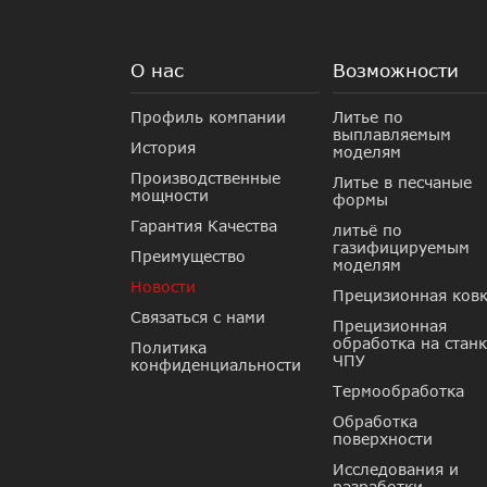
О нас
Возможности
Профиль компании
Литье по
выплавляемым
История
моделям
Производственные
Литье в песчаные
мощности
формы
Гарантия Качества
литьё по
газифицируемым
Преимущество
моделям
Новости
Прецизионная ков
Связаться с нами
Прецизионная
обработка на станк
Политика
ЧПУ
конфиденциальности
Термообработка
Обработка
поверхности
Исследования и
разработки