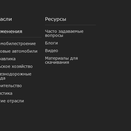
асли
Ресурсы
менения
Часто задаваемые
вопросы
Блоги
омобилестроение
Видео
зовые автомобили
Материалы для
равлика
скачивания
ское хозяйство
езнодорожные
зда
оительство
истика
гие отрасли