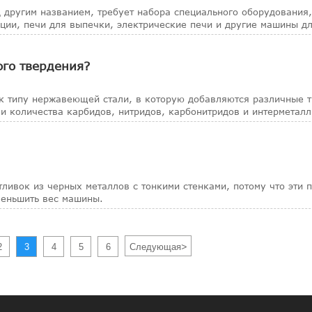
 другим названием, требует набора специального оборудования,
ии, печи для выпечки, электрические печи и другие машины д
ого твердения?
к типу нержавеющей стали, в которую добавляются различные т
и количества карбидов, нитридов, карбонитридов и интерметал
ливок из черных металлов с тонкими стенками, потому что эти 
меньшить вес машины.
>
2
3
4
5
6
Следующая