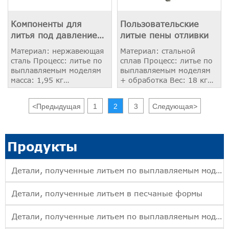
Компоненты для
Пользовательские
литья под давлением
литые пены отливки
из легированной
Материал: нержавеющая
Материал: стальной
стали
сталь Процесс: литье по
сплав Процесс: литье по
выплавляемым моделям
выплавляемым моделям
масса: 1,95 кг
+ обработка Вес: 18 кг
Применение:
Применение: Корпус
Трубопровод
редуктора
<
Предыдущая
1
2
3
Следующая
>
Продукты
Детали, полученные литьем по выплавляемым моделям
Детали, полученные литьем в песчаные формы
Детали, полученные литьем по выплавляемым моделям