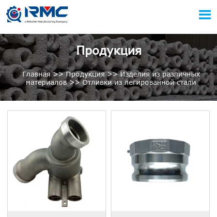

Продукция
Главная
>>
Продукция
>>
Изделия из различных
материалов
>>
Отливки из легированной стали