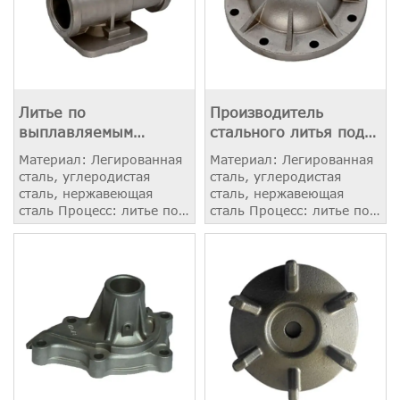
Литье по
Производитель
выплавляемым
стального литья под
моделям из
давлением в Китае
Материал: Легированная
Материал: Легированная
нержавеющей стали
сталь, углеродистая
сталь, углеродистая
сталь, нержавеющая
сталь, нержавеющая
сталь Процесс: литье по
сталь Процесс: литье по
выплавляемым моделям
выплавляемым моделям
масса: 2.80 кг
масса: 3.80 кг