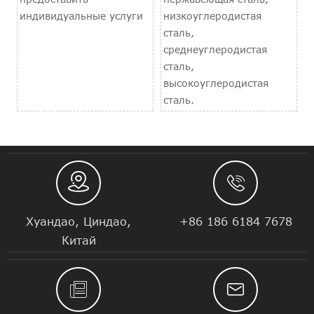
индивидуальные услуги
низкоуглеродистая
сталь,
среднеуглеродистая
сталь,
высокоуглеродистая
сталь.


Хуандао, Циндао,
+86 186 6184 7678
Китай

