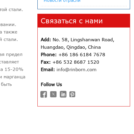
Новости отрасли
той стали.
Связаться с нами
овании.
а также
й стали.
Add:
No. 58, Lingshanwan Road,
Huangdao, Qingdao, China
ая предел
Phone:
+86 186 6184 7678
ставляет
Fax:
+86 532 8687 1520
 на 15-20%
Email:
info@rinborn.com
и марганца
 быть
Follow Us



