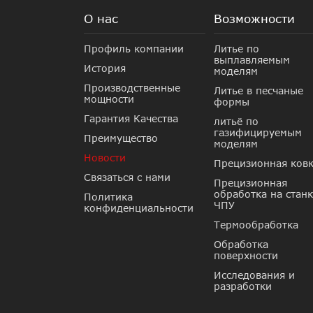
О нас
Возможности
Профиль компании
Литье по
выплавляемым
История
моделям
Производственные
Литье в песчаные
мощности
формы
Гарантия Качества
литьё по
газифицируемым
Преимущество
моделям
Новости
Прецизионная ков
Связаться с нами
Прецизионная
обработка на станк
Политика
ЧПУ
конфиденциальности
Термообработка
Обработка
поверхности
Исследования и
разработки