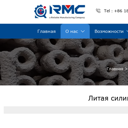

Tel：+86 1
Главная
О нас
Возможности

Главная
Литая сили