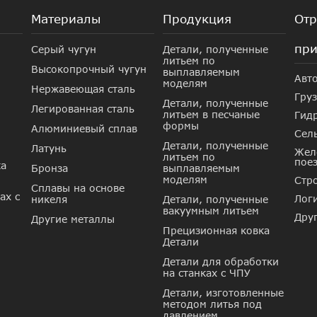
Материалы
Продукция
Отр
при
Серый чугун
Детали, полученные
литьем по
Высокопрочный чугун
выплавляемым
Авт
моделям
Нержавеющая сталь
Гру
Детали, полученные
Легированная сталь
литьем в песчаные
Гид
формы
Алюминиевый сплав
Сель
Детали, полученные
Латунь
Жел
литьем по
пое
ка
Бронза
выплавляемым
моделям
Стр
Сплавы на основе
ах с
Лог
никеля
Детали, полученные
вакуумным литьем
Дру
Другие металлы
Прецизионная ковка
Детали
Детали для обработки
на станках с ЧПУ
Детали, изготовленные
методом литья под
давлением