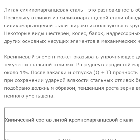
Литая силикомарганцевая сталь - это разновидность 
Поскольку отливки из силикомарганцевой стали обла
силикомарганцевой стали широко используются в кру
Некоторые виды шестерен, колес, балок, надрессорных
других основных несущих элементов в механических ч
Кремниевый элемент может оказывать упрочняющее де
текучести стальной отливки. В среднеуглеродистой ма
около 1%. После закалки и отпуска (Q + T) прочност
при сохранении ударной вязкости стальных отливок б
подобрано должным образом, тенденция роста зерна в
немного уменьшена.
Химический состав литой кремнем
арганцевой стали