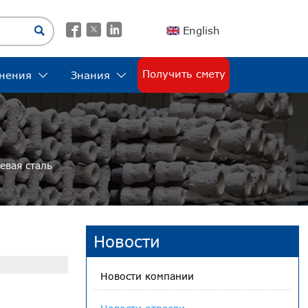




English
Получить смету
нения
Знания


евая сталь
Новости
Новости компании