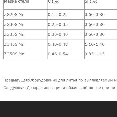
Марка стали
C (%)
Si (%)
ZG20SiMn
0.12-0.22
0.60-0.80
ZG30SiMn
0.25-0.35
0.60-0.80
ZG35SiMn
0.30-0.40
0.60-0.80
ZG45SiMn
0.40-0.48
1.10-1.40
ZG50SiMn
0.46-0.54
0.85-1.15
Предыдущая:
Оборудование для литья по выплавляемым м
Следующая:
Депарафинизация и обжиг в оболочке при ли