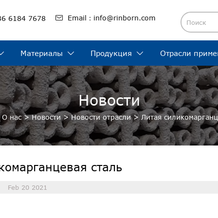

Email：info@rinborn.com
86 6184 7678
Материалы
Продукция
Отрасли приме



Новости
>
О нас
>
Новости
>
Новости отрасли
>
Литая силикомарганц
комарганцевая сталь
Feb 20 2021