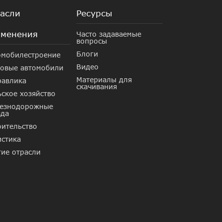
асли
Ресурсы
менения
Часто задаваемые
вопросы
Блоги
омобилестроение
Видео
зовые автомобили
Материалы для
равлика
скачивания
ское хозяйство
езнодорожные
зда
оительство
истика
гие отрасли