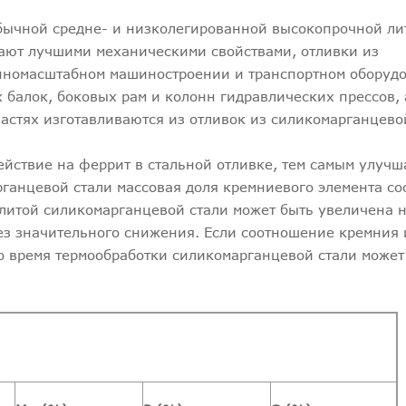
обычной средне- и низколегированной высокопрочной ли
дают лучшими механическими свойствами, отливки из
пномасштабном машиностроении и транспортном оборуд
 балок, боковых рам и колонн гидравлических прессов, 
астях изготавливаются из отливок из силикомарганцево
йствие на феррит в стальной отливке, тем самым улучш
рганцевой стали массовая доля кремниевого элемента со
ь литой силикомарганцевой стали может быть увеличена
ез значительного снижения. Если соотношение кремния 
о время термообработки силикомарганцевой стали может