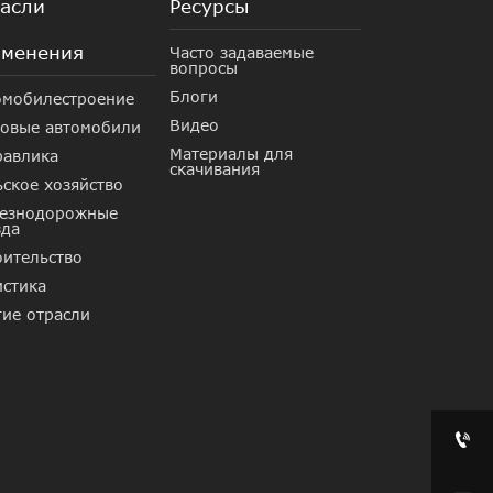
асли
Ресурсы
менения
Часто задаваемые
вопросы
Блоги
омобилестроение
Видео
зовые автомобили
Материалы для
равлика
скачивания
ское хозяйство
езнодорожные
зда
оительство
истика
гие отрасли
