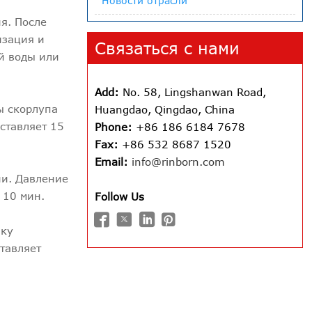
Новости отрасли
я. После
изация и
Связаться с нами
й воды или
Add:
No. 58, Lingshanwan Road,
ы скорлупа
Huangdao, Qingdao, China
ставляет 15
Phone:
+86 186 6184 7678
Fax:
+86 532 8687 1520
Email:
info@rinborn.com
ии. Давление
 10 мин.
Follow Us




чку
тавляет