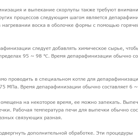
инизация и выпекание скорлупы также требуют внимани
других процессов следующим шагом является депарафин
 нагревании воска в оболочке формы с помощью горяче
рафинизации следует добавлять химическое сырье, чтоб
 пределах 95 ~ 98 ℃. Время депарафинизации обычно со
имо проводить в специальном котле для депарафинизац
0,75 МПа. Время депарафинизации обычно составляет 6 ~
помещена на некоторое время, ее можно запекать. Выпе
чки. Рабочая температура печи для выпечки обычно сос
разных связующих разная.
подвергнуть дополнительной обработке. Эти процедуры