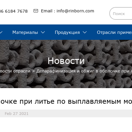

Email：info@rinborn.com
86 6184 7678
Материалы
Продукция
Отрасли приме



Новости
вости отрасли
>
Депарафинизация и обжиг в оболочке при
лочке при литье по выплавляемым м
Feb 27 2021