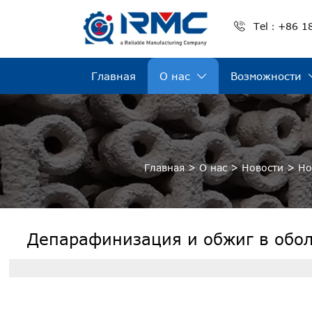

Tel：+86 1
Главная
О нас
Возможности

Главная
>
О нас
>
Новости
>
Но
Депарафинизация и обжиг в обо