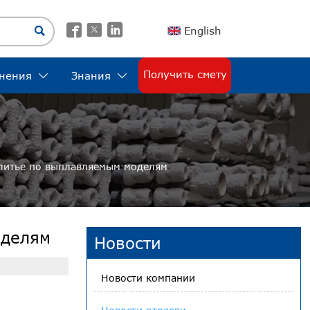




English
Получить смету
нения
Знания


 литье по выплавляемым моделям
оделям
Новости
Новости компании