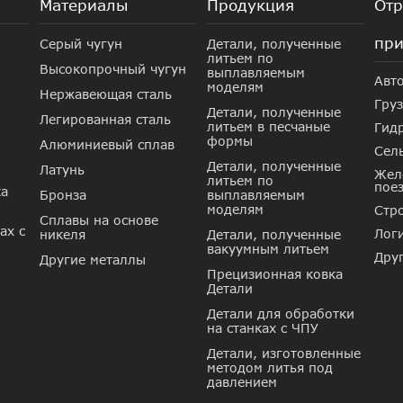
Материалы
Продукция
Отр
при
Серый чугун
Детали, полученные
литьем по
Высокопрочный чугун
выплавляемым
Авт
моделям
Нержавеющая сталь
Гру
Детали, полученные
Легированная сталь
литьем в песчаные
Гид
формы
Алюминиевый сплав
Сель
Детали, полученные
Латунь
Жел
литьем по
пое
ка
Бронза
выплавляемым
моделям
Стр
Сплавы на основе
ах с
Лог
никеля
Детали, полученные
вакуумным литьем
Дру
Другие металлы
Прецизионная ковка
Детали
Детали для обработки
на станках с ЧПУ
Детали, изготовленные
методом литья под
давлением