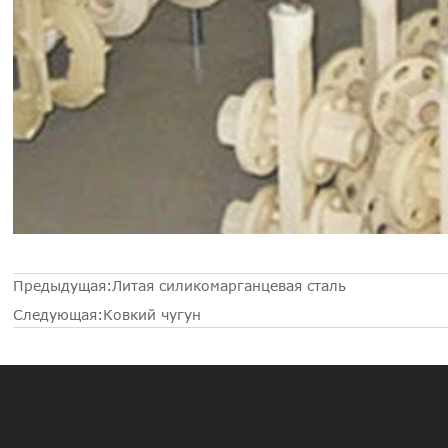
Предыдущая:
Литая силикомарганцевая сталь
Следующая:
Ковкий чугун