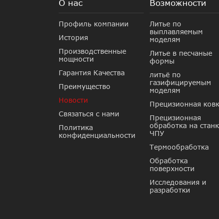
О нас
Возможности
Профиль компании
Литье по
выплавляемым
История
моделям
Производственные
Литье в песчаные
мощности
формы
Гарантия Качества
литьё по
газифицируемым
Преимущество
моделям
Новости
Прецизионная ков
Связаться с нами
Прецизионная
обработка на станк
Политика
ЧПУ
конфиденциальности
Термообработка
Обработка
поверхности
Исследования и
разработки