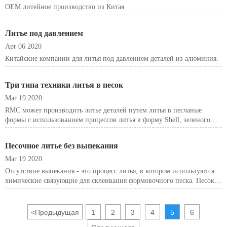
OEM литейное производство из Китая
Литье под давлением
Apr 06 2020
Китайские компании для литья под давлением деталей из алюминия.
Три типа техники литья в песок
Mar 19 2020
RMC может производить литье деталей путем литья в песчаные
формы с использованием процессов литья в форму Shell, зеленого
литья и литья в смолу.
Песочное литье без выпекания
Mar 19 2020
Отсутствие выпекания - это процесс литья, в котором используются
химические связующие для склеивания формовочного песка. Песок
подается на станцию заполнения формы для подготовки к
заполнению формы.
<
Предыдущая
1
2
3
4
5
6