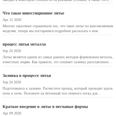
что они имеют и какие технологии они используют, современные
или традиционные. Ниже приводится процедура литья по
Что такое инвестиционное литье
выплавляемым
Apr 12 2020
Многие заказчики спрашивали нас, что такое литье по выплавляемым
моделям, теперь мы постараемся подробнее рассказать о нем.
процесс литья металла
Sep 24 2020
Литье является одним из самых ранних методов формования металла,
известных людям. Как правило, это означает заливку расплавленного
металла в огнеупорную форму с полостью, которая должна быть
выполнена, и обеспечение его затвердевания.
Заливка в процессе литья
Sep 24 2020
Подготовьтесь к заливке. Расчистите проход, который проходит вдоль
печи и печи. Положите на бетонный пол немного песка для
песочницы, шириной около 1,5 фута, высотой в пару дюймов и
достаточно длинной, чтобы легко разместить все вложения с
Краткое введение в литье в песчаные формы
небольшим колич
Apr 09 2020