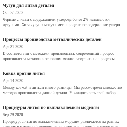
могут быть получены в этих сплавах путем наклепа, закалки при
Чугун для литья деталей
старен
Oct 07 2020
Черные сплавы с содержанием углерода более 2% называются
чугунами. Хотя чугуны могут иметь процентное содержание углерода
от 2 до 6,67, практический предел обычно составляет от 2 до 4%. Это
важно.
Процессы производства металлических деталей
Apr 21 2020
В соответствии с методами производства, современный процесс
производства металла в основном можно разделить на процессы
литья, формовки, изготовления и удаления материала. В этой статье
мы стараемся дать больше информации.
Ковка против литья
Apr 14 2020
Между ковкой и литьем много разницы. Мы рассмотрели множество
методов производства данной детали. У каждого есть свой набор
преимуществ и недостатков.
Процедуры литья по выплавляемым моделям
Sep 29 2020
Процедура литья по выплавляемым моделям различается на разных
заводах в некоторой степени из-за реальных условий, а также того,