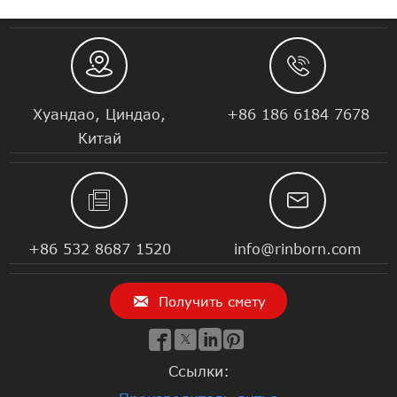


Хуандао, Циндао,
+86 186 6184 7678
Китай


+86 532 8687 1520
info@rinborn.com

Получить смету




Ссылки: